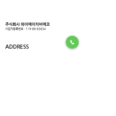
주식회사 와이에이치비에코
사업자등록번호 :
119-86-83634
ADDRESS
본사
서울특별시 금천구 가산디지털2로 14, 501호 대륭테크노타운
12차
T.
02-2029-6400
~3
F.
02-2029-6404
E.
info@yhb.co.kr
제1공장 (집진기 사업부)
광주광역시 광산구 하남산단10번로 115-33(안청동)
T.
010-4921-6401
F.
062-953-2998
제2공장 (정밀너트 사업부)
광주광역시 광산구 하남산단5번로 45(장덕동)
T.
062-952-6633
F.
062-952-6635