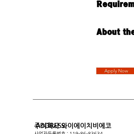
Requirem
About th
Apply Now
ADDRESS
주식회사 와이에이치비에코
사업자등록번호 : 119-86-83634