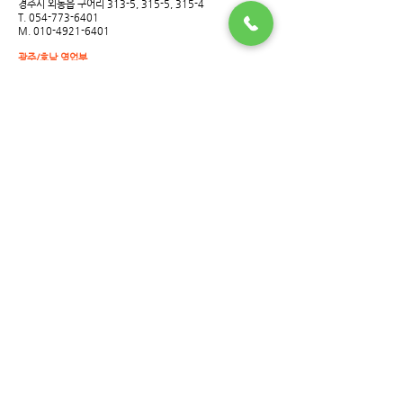
경주시 외동읍 구어리 313-5, 315-5, 315-4
T. 054-773-6401
M.
010-4921-6401
광주/호남 영업부
광주광역시 광산구 하남산단 10번로 115-33(안청동)
M. 010-4921-6401
대구/경북 영업부
대구광역시 북구 유통단지로 16, 14동 11호
T.
053-384-6401
M. 010-4039-6401
SNS
BLOG
FILTER STORE
​전국지점망
지점망보기