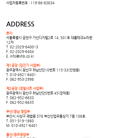
사업자등록번호 :
119-86-83634
ADDRESS
본사
서울특별시 금천구 가산디지털2로 14, 501호 대륭테크노타운
12차
T.
02-2029-6400
~3
F.
02-2029-6404
E.
info@yhb.co.kr
제1공장 (집진기 사업부)
광주광역시 광산구 하남산단10번로 115-33(안청동)
T.
010-4921-6401
F.
062-953-2998
제2공장 (정밀너트 사업부)
광주광역시 광산구 하남산단5번로 45(장덕동)
T.
062-952-6633
F.
062-952-6635
​부산/경남 영업부
부산시 사상구 괘법동 578 부산산업유통상가 7동 108호
T.
051-319-1660
M.
010-4921-6401
울산/경주영업부