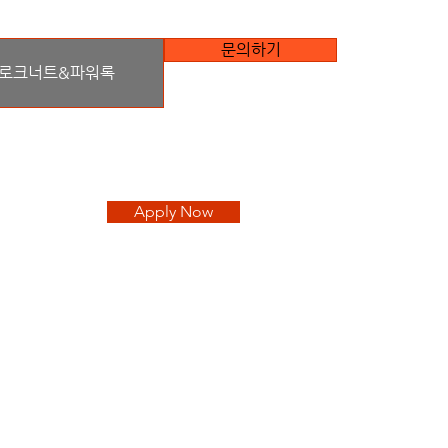
문의하기
로크너트&파워록
Apply Now