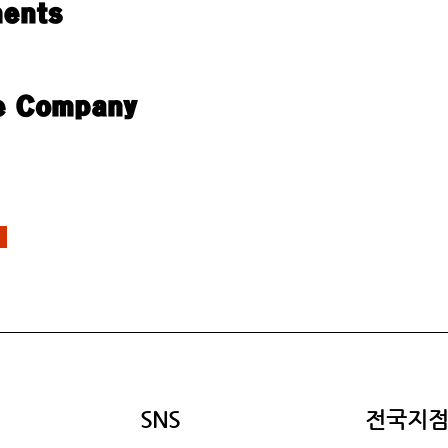
ents
e Company
SNS
​전국지