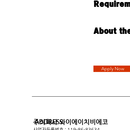
Requirem
About th
Apply Now
ADDRESS
주식회사 와이에이치비에코
사업자등록번호 : 119-86-83634