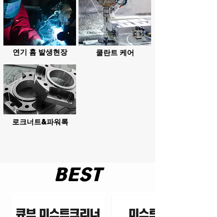
연기 흄 발생현장
쿨란트 케어
로크너트&파워록
BEST