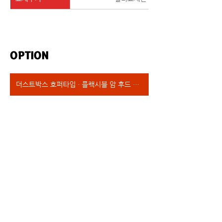
OPTION
더스트박스 호퍼타입 · 플랙시블 암 후드 타입 · 엠브레인필터 장착 타입 · 헤파필터 장착타입 · 인허가타입