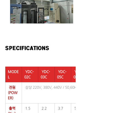
SPECIFICATIONS
MODE
 YDC-
 YDC-
 YDC-
 YDC-
L
02C
03C
05C
07C
 전원
 삼상 220V, 380V, 440V / 50,60Hz
(POW
ER)
 출력
 1.5
 2.2
 3.7
 5.5