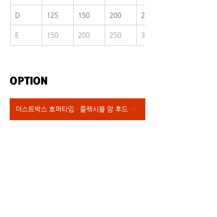
D
125
150
200
250
E
150
200
250
300
OPTION
더스트박스 호퍼타입 · 플랙시블 암 후드 타입 · 엠브레인필터 장착 타입 · 헤파필터 장착타입 · 인허가타입