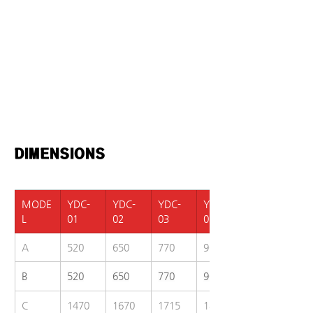
DIMENSIONS  
MODE
YDC-
YDC-
YDC-
YDC-
L
01
02
03
05
A
520
650
770
900
B
520
650
770
900
C
1470
1670
1715
1800