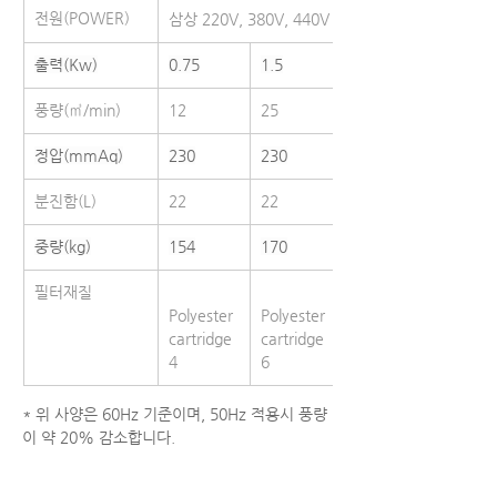
전원(POWER)
삼상 220V, 380V, 440V / 50,60Hz
출력(Kw)
0.75
1.5
2.2
풍량(㎥/min)
12
25
40
정압(mmAq)
230
230
230
분진함(L)
22
22
31
중량(kg)
154
170
231
필터재질
Polyester 
Polyester 
Polyester
cartridge 
cartridge 
cartridge 
4
6
9
* 위 사양은 60Hz 기준이며, 50Hz 적용시 풍량
이 약 20% 감소합니다.