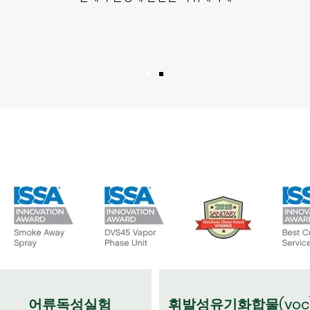
어류독성실험
휘발성유기화합물(voc