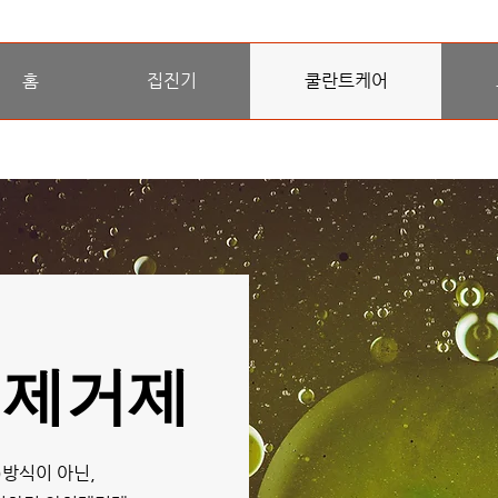
홈
집진기
쿨란트케어
 제거제
)방식이 아닌,