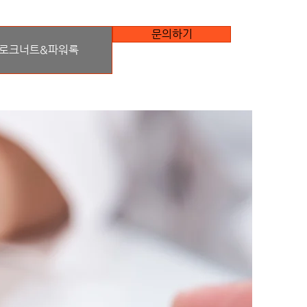
문의하기
로크너트&파워록