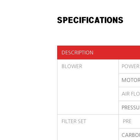
SPECIFICATIONS
 DESCRIPTION
 BLOWER
POWER
MOTO
AIR FL
PRESSU
 FILTER SET
 PRE
CARBO