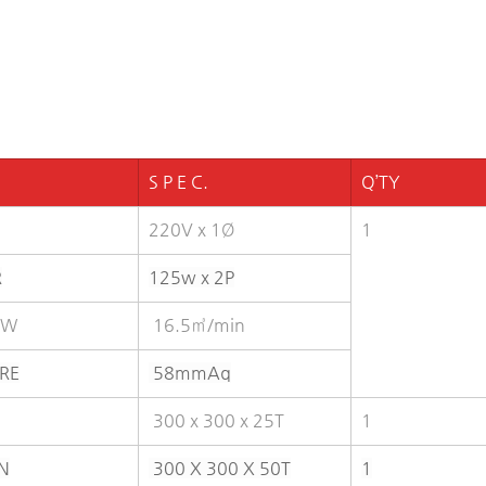
S P E C.
Q’TY
220V x 1Ø
1
R
125w x 2P
OW
 16.5㎥/min
RE
 58mmAq
 300 x 300 x 25T
1
N
 300 X 300 X 50T
1