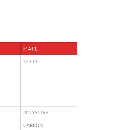
MAT’L
SS400
POLYESTER
CARBON