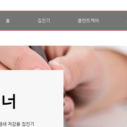
홈
집진기
쿨란트케어
리너
 냄새 저감용 집진기